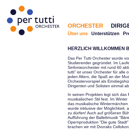
ORCHESTER
DIRIG
Über uns
Unterstützen
Pr
HERZLICH WILLKOMMEN B
Das Per Tutti Orchester wurde vo
Studierender gegründet. Im Laufe
Sinfonieorchester mit rund 60 ak
tutti" ist unser Orchester für all
jeden Alters, die Spaß an der Musi
Orchestervorspiel als Einstiegshü
Dirigenten und Solisten einmal a
In seinen Projekten legt sich das 
musikalischen Stil fest. Im Winte
das musikalische Wintermärchen 
wurde inklusive der Möglichkeit, 
zu dürfen! Auch auf größeren Bü
Aufführung der Ballettmusik "Bär
Opernproduktion "Die gute Stadt"
brachen wir mit Dvoraks Cellokonz