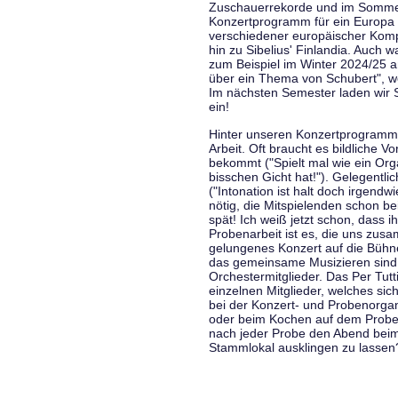
Zuschauerrekorde und im Sommer
Konzertprogramm für ein Europa d
verschiedener europäischer Komp
hin zu Sibelius' Finlandia. Auch
zum Beispiel im Winter 2024/25 a
über ein Thema von Schubert", w
Im nächsten Semester laden wir 
ein!
Hinter unseren Konzertprogramme
Arbeit. Oft braucht es bildliche 
bekommt ("Spielt mal wie ein Org
bisschen Gicht hat!"). Gelegentli
("Intonation ist halt doch irgend
nötig, die Mitspielenden schon 
spät! Ich weiß jetzt schon, dass i
Probenarbeit ist es, die uns zu
gelungenes Konzert auf die Bühne
das gemeinsame Musizieren sind
Orchestermitglieder. Das Per Tut
einzelnen Mitglieder, welches sic
bei der Konzert- und Probenorga
oder beim Kochen auf dem Proben
nach jeder Probe den Abend bei
Stammlokal ausklingen zu lassen