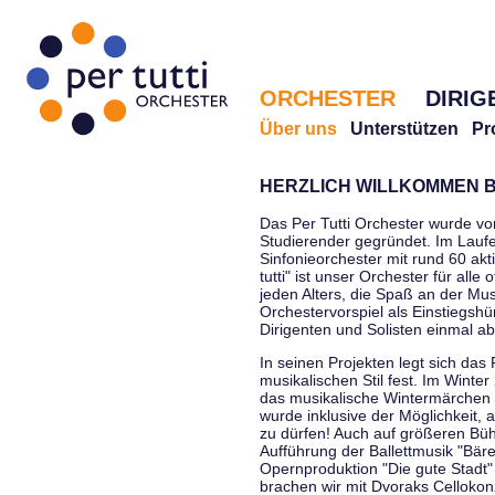
ORCHESTER
DIRIG
Über uns
Unterstützen
Pr
HERZLICH WILLKOMMEN B
Das Per Tutti Orchester wurde vo
Studierender gegründet. Im Laufe
Sinfonieorchester mit rund 60 ak
tutti" ist unser Orchester für all
jeden Alters, die Spaß an der Musi
Orchestervorspiel als Einstiegshü
Dirigenten und Solisten einmal a
In seinen Projekten legt sich das 
musikalischen Stil fest. Im Winte
das musikalische Wintermärchen 
wurde inklusive der Möglichkeit, 
zu dürfen! Auch auf größeren Bü
Aufführung der Ballettmusik "Bär
Opernproduktion "Die gute Stadt"
brachen wir mit Dvoraks Cellokonz