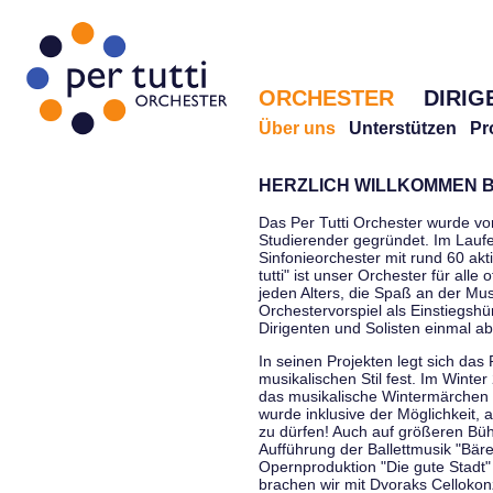
ORCHESTER
DIRIG
Über uns
Unterstützen
Pr
HERZLICH WILLKOMMEN B
Das Per Tutti Orchester wurde vo
Studierender gegründet. Im Laufe
Sinfonieorchester mit rund 60 ak
tutti" ist unser Orchester für all
jeden Alters, die Spaß an der Musi
Orchestervorspiel als Einstiegshü
Dirigenten und Solisten einmal a
In seinen Projekten legt sich das 
musikalischen Stil fest. Im Winte
das musikalische Wintermärchen 
wurde inklusive der Möglichkeit, 
zu dürfen! Auch auf größeren Bü
Aufführung der Ballettmusik "Bär
Opernproduktion "Die gute Stadt"
brachen wir mit Dvoraks Cellokonz