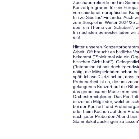
Zuschauerrekorde und im Sommer
Konzertprogramm für ein Europa d
verschiedener europäischer Komp
hin zu Sibelius' Finlandia. Auch
zum Beispiel im Winter 2024/25 a
über ein Thema von Schubert", w
Im nächsten Semester laden wir 
ein!
Hinter unseren Konzertprogramme
Arbeit. Oft braucht es bildliche 
bekommt ("Spielt mal wie ein Org
bisschen Gicht hat!"). Gelegentli
("Intonation ist halt doch irgend
nötig, die Mitspielenden schon 
spät! Ich weiß jetzt schon, dass i
Probenarbeit ist es, die uns zu
gelungenes Konzert auf die Bühne
das gemeinsame Musizieren sind
Orchestermitglieder. Das Per Tut
einzelnen Mitglieder, welches sic
bei der Konzert- und Probenorga
oder beim Kochen auf dem Proben
nach jeder Probe den Abend bei
Stammlokal ausklingen zu lassen