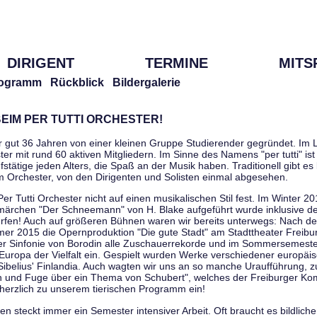
DIRIGENT
TERMINE
MITS
ogramm
Rückblick
Bildergalerie
EIM PER TUTTI ORCHESTER!
r gut 36 Jahren von einer kleinen Gruppe Studierender gegründet. Im L
er mit rund 60 aktiven Mitgliedern. Im Sinne des Namens "per tutti" ist 
stätige jeden Alters, die Spaß an der Musik haben. Traditionell gibt es 
im Orchester, von den Dirigenten und Solisten einmal abgesehen.
Per Tutti Orchester nicht auf einen musikalischen Stil fest. Im Winter 2
ärchen "Der Schneemann" von H. Blake aufgeführt wurde inklusive der 
ürfen! Auch auf größeren Bühnen waren wir bereits unterwegs: Nach der
er 2015 die Opernproduktion "Die gute Stadt" am Stadttheater Freibu
ner Sinfonie von Borodin alle Zuschauerrekorde und im Sommersemester
uropa der Vielfalt ein. Gespielt wurden Werke verschiedener europäi
Sibelius' Finlandia. Auch wagten wir uns an so manche Uraufführung, 
nen und Fuge über ein Thema von Schubert", welches der Freiburger Ko
herzlich zu unserem tierischen Programm ein!
 steckt immer ein Semester intensiver Arbeit. Oft braucht es bildliche