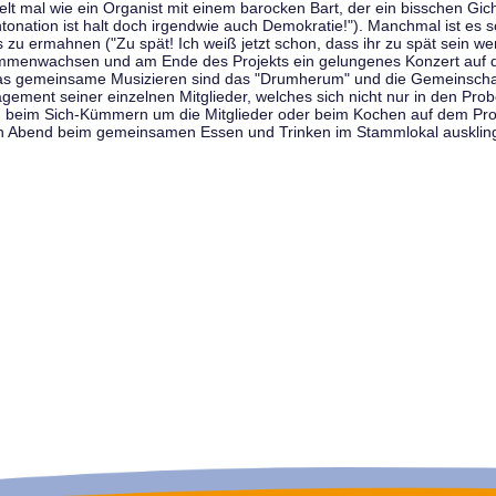
t mal wie ein Organist mit einem barocken Bart, der ein bisschen Gicht 
tonation ist halt doch irgendwie auch Demokratie!"). Manchmal ist es s
zu ermahnen ("Zu spät! Ich weiß jetzt schon, dass ihr zu spät sein we
sammenwachsen und am Ende des Projekts ein gelungenes Konzert auf d
as gemeinsame Musizieren sind das "Drumherum" und die Gemeinschaft
gement seiner einzelnen Mitglieder, welches sich nicht nur in den Prob
, beim Sich-Kümmern um die Mitglieder oder beim Kochen auf dem Pro
en Abend beim gemeinsamen Essen und Trinken im Stammlokal ausklin