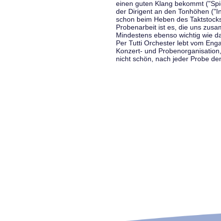
einen guten Klang bekommt ("Spiel
der Dirigent an den Tonhöhen ("In
schon beim Heben des Taktstocks 
Probenarbeit ist es, die uns zu
Mindestens ebenso wichtig wie d
Per Tutti Orchester lebt vom Enga
Konzert- und Probenorganisation
nicht schön, nach jeder Probe d