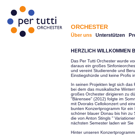
ORCHESTER
Über uns
Unterstützen
Pr
HERZLICH WILLKOMMEN B
Das Per Tutti Orchester wurde vo
daraus ein großes Sinfonieorchest
und vereint Studierende und Beruf
Einstiegshürde und keine Profis 
In seinen Projekten legt sich das 
bei dem das musikalische Winterm
großes Orchester dirigieren zu d
"Bärensee" (2012) folgte im Somm
mit Dvoraks Cellokonzert und ei
bunten Konzertprogramm für ein E
schöner blauer Donau bis hin zu 
die von Anton Stingls " Variatio
nächsten Semester laden wir Sie 
Hinter unseren Konzertprogrammen