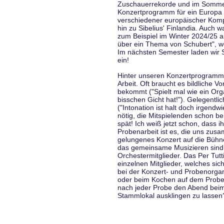
Zuschauerrekorde und im Sommer
Konzertprogramm für ein Europa d
verschiedener europäischer Komp
hin zu Sibelius' Finlandia. Auch
zum Beispiel im Winter 2024/25 a
über ein Thema von Schubert", w
Im nächsten Semester laden wir 
ein!
Hinter unseren Konzertprogramme
Arbeit. Oft braucht es bildliche 
bekommt ("Spielt mal wie ein Org
bisschen Gicht hat!"). Gelegentli
("Intonation ist halt doch irgend
nötig, die Mitspielenden schon 
spät! Ich weiß jetzt schon, dass i
Probenarbeit ist es, die uns zu
gelungenes Konzert auf die Bühne
das gemeinsame Musizieren sind
Orchestermitglieder. Das Per Tut
einzelnen Mitglieder, welches sic
bei der Konzert- und Probenorga
oder beim Kochen auf dem Proben
nach jeder Probe den Abend bei
Stammlokal ausklingen zu lassen