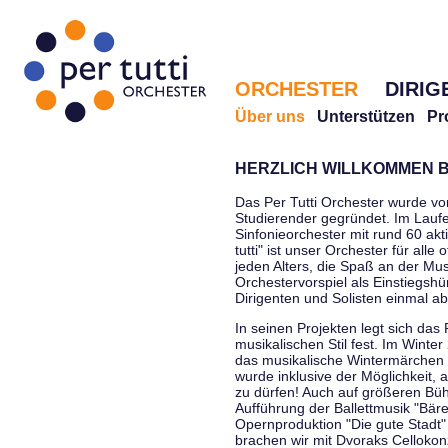
ORCHESTER
DIRIG
Über uns
Unterstützen
Pr
HERZLICH WILLKOMMEN B
Das Per Tutti Orchester wurde vo
Studierender gegründet. Im Laufe
Sinfonieorchester mit rund 60 ak
tutti" ist unser Orchester für all
jeden Alters, die Spaß an der Musi
Orchestervorspiel als Einstiegshü
Dirigenten und Solisten einmal a
In seinen Projekten legt sich das 
musikalischen Stil fest. Im Winte
das musikalische Wintermärchen 
wurde inklusive der Möglichkeit, 
zu dürfen! Auch auf größeren Bü
Aufführung der Ballettmusik "Bär
Opernproduktion "Die gute Stadt"
brachen wir mit Dvoraks Cellokonz