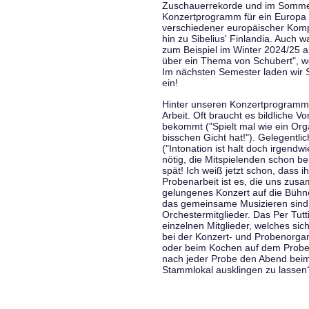
Zuschauerrekorde und im Sommer
Konzertprogramm für ein Europa d
verschiedener europäischer Komp
hin zu Sibelius' Finlandia. Auch
zum Beispiel im Winter 2024/25 a
über ein Thema von Schubert", w
Im nächsten Semester laden wir 
ein!
Hinter unseren Konzertprogramme
Arbeit. Oft braucht es bildliche 
bekommt ("Spielt mal wie ein Org
bisschen Gicht hat!"). Gelegentli
("Intonation ist halt doch irgend
nötig, die Mitspielenden schon 
spät! Ich weiß jetzt schon, dass i
Probenarbeit ist es, die uns zu
gelungenes Konzert auf die Bühne
das gemeinsame Musizieren sind
Orchestermitglieder. Das Per Tut
einzelnen Mitglieder, welches sic
bei der Konzert- und Probenorga
oder beim Kochen auf dem Proben
nach jeder Probe den Abend bei
Stammlokal ausklingen zu lassen