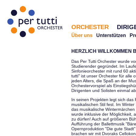
ORCHESTER
DIRIG
Über uns
Unterstützen
Pr
HERZLICH WILLKOMMEN B
Das Per Tutti Orchester wurde vo
Studierender gegründet. Im Laufe
Sinfonieorchester mit rund 60 ak
tutti" ist unser Orchester für all
jeden Alters, die Spaß an der Musi
Orchestervorspiel als Einstiegshü
Dirigenten und Solisten einmal a
In seinen Projekten legt sich das 
musikalischen Stil fest. Im Winte
das musikalische Wintermärchen 
wurde inklusive der Möglichkeit, 
zu dürfen! Auch auf größeren Bü
Aufführung der Ballettmusik "Bär
Opernproduktion "Die gute Stadt"
brachen wir mit Dvoraks Cellokonz