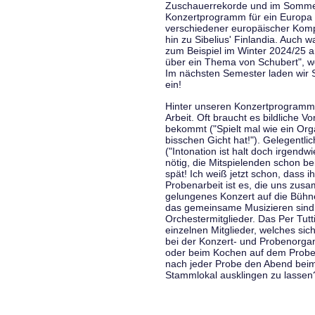
Zuschauerrekorde und im Sommer
Konzertprogramm für ein Europa d
verschiedener europäischer Komp
hin zu Sibelius' Finlandia. Auch
zum Beispiel im Winter 2024/25 a
über ein Thema von Schubert", w
Im nächsten Semester laden wir 
ein!
Hinter unseren Konzertprogramme
Arbeit. Oft braucht es bildliche 
bekommt ("Spielt mal wie ein Org
bisschen Gicht hat!"). Gelegentli
("Intonation ist halt doch irgend
nötig, die Mitspielenden schon 
spät! Ich weiß jetzt schon, dass i
Probenarbeit ist es, die uns zu
gelungenes Konzert auf die Bühne
das gemeinsame Musizieren sind
Orchestermitglieder. Das Per Tut
einzelnen Mitglieder, welches sic
bei der Konzert- und Probenorga
oder beim Kochen auf dem Proben
nach jeder Probe den Abend bei
Stammlokal ausklingen zu lassen