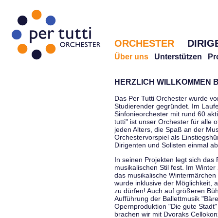
ORCHESTER
DIRIG
Über uns
Unterstützen
Pr
HERZLICH WILLKOMMEN B
Das Per Tutti Orchester wurde vo
Studierender gegründet. Im Laufe
Sinfonieorchester mit rund 60 ak
tutti" ist unser Orchester für all
jeden Alters, die Spaß an der Musi
Orchestervorspiel als Einstiegshü
Dirigenten und Solisten einmal a
In seinen Projekten legt sich das 
musikalischen Stil fest. Im Winte
das musikalische Wintermärchen 
wurde inklusive der Möglichkeit, 
zu dürfen! Auch auf größeren Bü
Aufführung der Ballettmusik "Bär
Opernproduktion "Die gute Stadt"
brachen wir mit Dvoraks Cellokonz