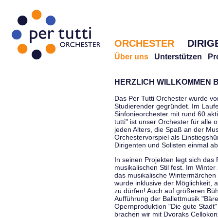
ORCHESTER
DIRIG
Über uns
Unterstützen
Pr
HERZLICH WILLKOMMEN B
Das Per Tutti Orchester wurde vo
Studierender gegründet. Im Laufe
Sinfonieorchester mit rund 60 ak
tutti" ist unser Orchester für all
jeden Alters, die Spaß an der Musi
Orchestervorspiel als Einstiegshü
Dirigenten und Solisten einmal a
In seinen Projekten legt sich das 
musikalischen Stil fest. Im Winte
das musikalische Wintermärchen 
wurde inklusive der Möglichkeit, 
zu dürfen! Auch auf größeren Bü
Aufführung der Ballettmusik "Bär
Opernproduktion "Die gute Stadt"
brachen wir mit Dvoraks Cellokonz