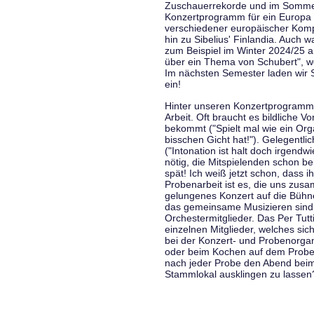
Zuschauerrekorde und im Sommer
Konzertprogramm für ein Europa d
verschiedener europäischer Komp
hin zu Sibelius' Finlandia. Auch
zum Beispiel im Winter 2024/25 a
über ein Thema von Schubert", w
Im nächsten Semester laden wir 
ein!
Hinter unseren Konzertprogramme
Arbeit. Oft braucht es bildliche 
bekommt ("Spielt mal wie ein Org
bisschen Gicht hat!"). Gelegentli
("Intonation ist halt doch irgend
nötig, die Mitspielenden schon 
spät! Ich weiß jetzt schon, dass i
Probenarbeit ist es, die uns zu
gelungenes Konzert auf die Bühne
das gemeinsame Musizieren sind
Orchestermitglieder. Das Per Tut
einzelnen Mitglieder, welches sic
bei der Konzert- und Probenorga
oder beim Kochen auf dem Proben
nach jeder Probe den Abend bei
Stammlokal ausklingen zu lassen