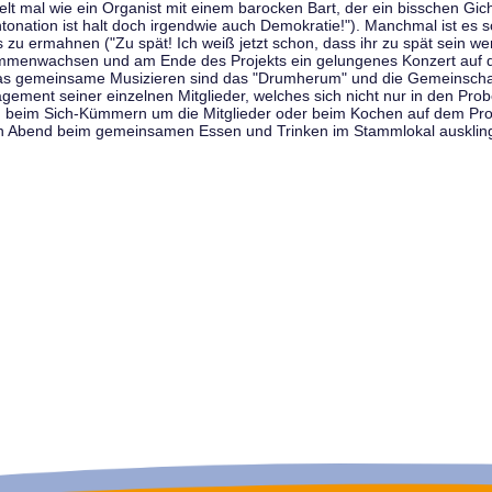
t mal wie ein Organist mit einem barocken Bart, der ein bisschen Gicht 
tonation ist halt doch irgendwie auch Demokratie!"). Manchmal ist es s
zu ermahnen ("Zu spät! Ich weiß jetzt schon, dass ihr zu spät sein we
sammenwachsen und am Ende des Projekts ein gelungenes Konzert auf d
as gemeinsame Musizieren sind das "Drumherum" und die Gemeinschaft
gement seiner einzelnen Mitglieder, welches sich nicht nur in den Prob
, beim Sich-Kümmern um die Mitglieder oder beim Kochen auf dem Pro
en Abend beim gemeinsamen Essen und Trinken im Stammlokal ausklin