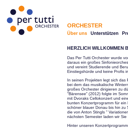
ORCHESTER
Über uns
Unterstützen
Pr
HERZLICH WILLKOMMEN B
Das Per Tutti Orchester wurde vo
daraus ein großes Sinfonieorchest
und vereint Studierende und Beruf
Einstiegshürde und keine Profis 
In seinen Projekten legt sich das 
bei dem das musikalische Winterm
großes Orchester dirigieren zu d
"Bärensee" (2012) folgte im Somm
mit Dvoraks Cellokonzert und ei
bunten Konzertprogramm für ein E
schöner blauer Donau bis hin zu 
die von Anton Stingls " Variatio
nächsten Semester laden wir Sie 
Hinter unseren Konzertprogrammen