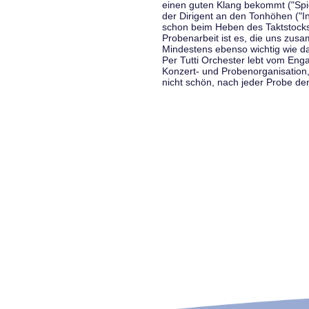
einen guten Klang bekommt ("Spiel
der Dirigent an den Tonhöhen ("In
schon beim Heben des Taktstocks 
Probenarbeit ist es, die uns zu
Mindestens ebenso wichtig wie d
Per Tutti Orchester lebt vom Enga
Konzert- und Probenorganisation
nicht schön, nach jeder Probe d