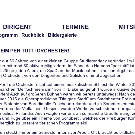
DIRIGENT
TERMINE
MITS
ogramm
Rückblick
Bildergalerie
EIM PER TUTTI ORCHESTER!
r gut 36 Jahren von einer kleinen Gruppe Studierender gegründet. Im L
er mit rund 60 aktiven Mitgliedern. Im Sinne des Namens "per tutti" ist 
stätige jeden Alters, die Spaß an der Musik haben. Traditionell gibt es 
im Orchester, von den Dirigenten und Solisten einmal abgesehen.
Per Tutti Orchester nicht auf einen musikalischen Stil fest. Im Winter 2
ärchen "Der Schneemann" von H. Blake aufgeführt wurde inklusive der 
ürfen! Auch auf größeren Bühnen waren wir bereits unterwegs: Nach der
er 2015 die Opernproduktion "Die gute Stadt" am Stadttheater Freibu
ner Sinfonie von Borodin alle Zuschauerrekorde und im Sommersemester
uropa der Vielfalt ein. Gespielt wurden Werke verschiedener europäi
Sibelius' Finlandia. Auch wagten wir uns an so manche Uraufführung, 
nen und Fuge über ein Thema von Schubert", welches der Freiburger Ko
herzlich zu unserem tierischen Programm ein!
 steckt immer ein Semester intensiver Arbeit. Oft braucht es bildliche