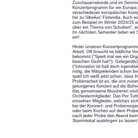
Zuschauerrekorde und im Sommer
Konzertprogramm für ein Europa d
verschiedener europäischer Komp
hin zu Sibelius' Finlandia. Auch
zum Beispiel im Winter 2024/25 a
über ein Thema von Schubert", w
Im nächsten Semester laden wir 
ein!
Hinter unseren Konzertprogramme
Arbeit. Oft braucht es bildliche 
bekommt ("Spielt mal wie ein Org
bisschen Gicht hat!"). Gelegentli
("Intonation ist halt doch irgend
nötig, die Mitspielenden schon 
spät! Ich weiß jetzt schon, dass i
Probenarbeit ist es, die uns zu
gelungenes Konzert auf die Bühne
das gemeinsame Musizieren sind
Orchestermitglieder. Das Per Tut
einzelnen Mitglieder, welches sic
bei der Konzert- und Probenorga
oder beim Kochen auf dem Proben
nach jeder Probe den Abend bei
Stammlokal ausklingen zu lassen