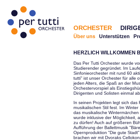
ORCHESTER
DIRIG
Über uns
Unterstützen
Pr
HERZLICH WILLKOMMEN B
Das Per Tutti Orchester wurde vo
Studierender gegründet. Im Laufe
Sinfonieorchester mit rund 60 ak
tutti" ist unser Orchester für all
jeden Alters, die Spaß an der Musi
Orchestervorspiel als Einstiegshü
Dirigenten und Solisten einmal a
In seinen Projekten legt sich das 
musikalischen Stil fest. Im Winte
das musikalische Wintermärchen 
wurde inklusive der Möglichkeit, 
zu dürfen! Auch auf größeren Bü
Aufführung der Ballettmusik "Bär
Opernproduktion "Die gute Stadt"
brachen wir mit Dvoraks Cellokonz