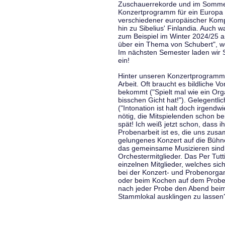
Zuschauerrekorde und im Sommer
Konzertprogramm für ein Europa d
verschiedener europäischer Komp
hin zu Sibelius' Finlandia. Auch
zum Beispiel im Winter 2024/25 a
über ein Thema von Schubert", w
Im nächsten Semester laden wir 
ein!
Hinter unseren Konzertprogramme
Arbeit. Oft braucht es bildliche 
bekommt ("Spielt mal wie ein Org
bisschen Gicht hat!"). Gelegentli
("Intonation ist halt doch irgend
nötig, die Mitspielenden schon 
spät! Ich weiß jetzt schon, dass i
Probenarbeit ist es, die uns zu
gelungenes Konzert auf die Bühne
das gemeinsame Musizieren sind
Orchestermitglieder. Das Per Tut
einzelnen Mitglieder, welches sic
bei der Konzert- und Probenorga
oder beim Kochen auf dem Proben
nach jeder Probe den Abend bei
Stammlokal ausklingen zu lassen