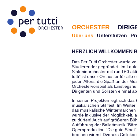
ORCHESTER
DIRIG
Über uns
Unterstützen
Pr
HERZLICH WILLKOMMEN B
Das Per Tutti Orchester wurde vo
Studierender gegründet. Im Laufe
Sinfonieorchester mit rund 60 ak
tutti" ist unser Orchester für all
jeden Alters, die Spaß an der Musi
Orchestervorspiel als Einstiegshü
Dirigenten und Solisten einmal a
In seinen Projekten legt sich das 
musikalischen Stil fest. Im Winte
das musikalische Wintermärchen 
wurde inklusive der Möglichkeit, 
zu dürfen! Auch auf größeren Bü
Aufführung der Ballettmusik "Bär
Opernproduktion "Die gute Stadt"
brachen wir mit Dvoraks Cellokonz