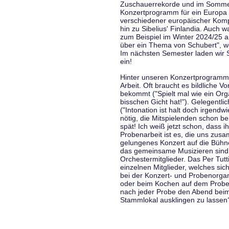
Zuschauerrekorde und im Sommer
Konzertprogramm für ein Europa d
verschiedener europäischer Komp
hin zu Sibelius' Finlandia. Auch
zum Beispiel im Winter 2024/25 a
über ein Thema von Schubert", w
Im nächsten Semester laden wir 
ein!
Hinter unseren Konzertprogramme
Arbeit. Oft braucht es bildliche 
bekommt ("Spielt mal wie ein Org
bisschen Gicht hat!"). Gelegentli
("Intonation ist halt doch irgend
nötig, die Mitspielenden schon 
spät! Ich weiß jetzt schon, dass i
Probenarbeit ist es, die uns zu
gelungenes Konzert auf die Bühne
das gemeinsame Musizieren sind
Orchestermitglieder. Das Per Tut
einzelnen Mitglieder, welches sic
bei der Konzert- und Probenorga
oder beim Kochen auf dem Proben
nach jeder Probe den Abend bei
Stammlokal ausklingen zu lassen