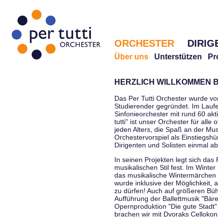
ORCHESTER
DIRIG
Über uns
Unterstützen
Pr
HERZLICH WILLKOMMEN B
Das Per Tutti Orchester wurde vo
Studierender gegründet. Im Laufe
Sinfonieorchester mit rund 60 ak
tutti" ist unser Orchester für all
jeden Alters, die Spaß an der Musi
Orchestervorspiel als Einstiegshü
Dirigenten und Solisten einmal a
In seinen Projekten legt sich das 
musikalischen Stil fest. Im Winte
das musikalische Wintermärchen 
wurde inklusive der Möglichkeit, 
zu dürfen! Auch auf größeren Bü
Aufführung der Ballettmusik "Bär
Opernproduktion "Die gute Stadt"
brachen wir mit Dvoraks Cellokonz