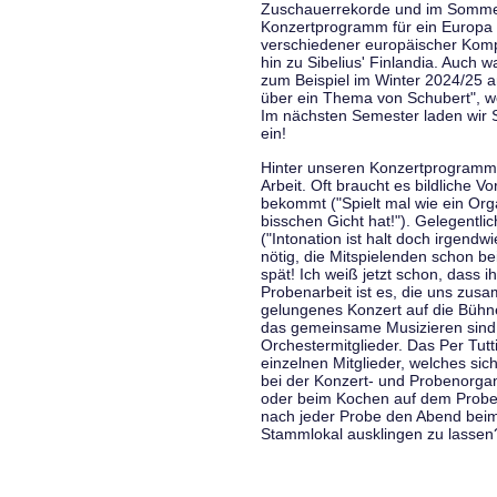
Zuschauerrekorde und im Sommer
Konzertprogramm für ein Europa d
verschiedener europäischer Komp
hin zu Sibelius' Finlandia. Auch
zum Beispiel im Winter 2024/25 a
über ein Thema von Schubert", w
Im nächsten Semester laden wir 
ein!
Hinter unseren Konzertprogramme
Arbeit. Oft braucht es bildliche 
bekommt ("Spielt mal wie ein Org
bisschen Gicht hat!"). Gelegentli
("Intonation ist halt doch irgend
nötig, die Mitspielenden schon 
spät! Ich weiß jetzt schon, dass i
Probenarbeit ist es, die uns zu
gelungenes Konzert auf die Bühne
das gemeinsame Musizieren sind
Orchestermitglieder. Das Per Tut
einzelnen Mitglieder, welches sic
bei der Konzert- und Probenorga
oder beim Kochen auf dem Proben
nach jeder Probe den Abend bei
Stammlokal ausklingen zu lassen