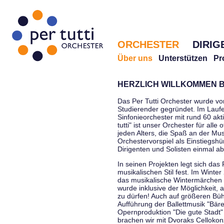
ORCHESTER
DIRIG
Über uns
Unterstützen
Pr
HERZLICH WILLKOMMEN B
Das Per Tutti Orchester wurde vo
Studierender gegründet. Im Laufe
Sinfonieorchester mit rund 60 ak
tutti" ist unser Orchester für all
jeden Alters, die Spaß an der Musi
Orchestervorspiel als Einstiegshü
Dirigenten und Solisten einmal a
In seinen Projekten legt sich das 
musikalischen Stil fest. Im Winte
das musikalische Wintermärchen 
wurde inklusive der Möglichkeit, 
zu dürfen! Auch auf größeren Bü
Aufführung der Ballettmusik "Bär
Opernproduktion "Die gute Stadt"
brachen wir mit Dvoraks Cellokonz