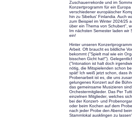
Zuschauerrekorde und im Sommer
Konzertprogramm für ein Europa d
verschiedener europäischer Komp
hin zu Sibelius' Finlandia. Auch
zum Beispiel im Winter 2024/25 a
über ein Thema von Schubert", w
Im nächsten Semester laden wir 
ein!
Hinter unseren Konzertprogramme
Arbeit. Oft braucht es bildliche 
bekommt ("Spielt mal wie ein Org
bisschen Gicht hat!"). Gelegentli
("Intonation ist halt doch irgend
nötig, die Mitspielenden schon 
spät! Ich weiß jetzt schon, dass i
Probenarbeit ist es, die uns zu
gelungenes Konzert auf die Bühne
das gemeinsame Musizieren sind
Orchestermitglieder. Das Per Tut
einzelnen Mitglieder, welches sic
bei der Konzert- und Probenorga
oder beim Kochen auf dem Proben
nach jeder Probe den Abend bei
Stammlokal ausklingen zu lassen