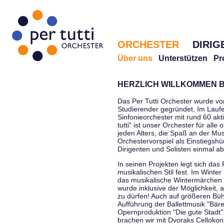
ORCHESTER
DIRIG
Über uns
Unterstützen
Pr
HERZLICH WILLKOMMEN B
Das Per Tutti Orchester wurde vo
Studierender gegründet. Im Laufe
Sinfonieorchester mit rund 60 ak
tutti" ist unser Orchester für all
jeden Alters, die Spaß an der Musi
Orchestervorspiel als Einstiegshü
Dirigenten und Solisten einmal a
In seinen Projekten legt sich das 
musikalischen Stil fest. Im Winte
das musikalische Wintermärchen 
wurde inklusive der Möglichkeit, 
zu dürfen! Auch auf größeren Bü
Aufführung der Ballettmusik "Bär
Opernproduktion "Die gute Stadt"
brachen wir mit Dvoraks Cellokonz