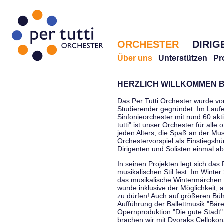
ORCHESTER
DIRIG
Über uns
Unterstützen
Pr
HERZLICH WILLKOMMEN B
Das Per Tutti Orchester wurde vo
Studierender gegründet. Im Laufe
Sinfonieorchester mit rund 60 ak
tutti" ist unser Orchester für all
jeden Alters, die Spaß an der Musi
Orchestervorspiel als Einstiegshü
Dirigenten und Solisten einmal a
In seinen Projekten legt sich das 
musikalischen Stil fest. Im Winte
das musikalische Wintermärchen 
wurde inklusive der Möglichkeit, 
zu dürfen! Auch auf größeren Bü
Aufführung der Ballettmusik "Bär
Opernproduktion "Die gute Stadt"
brachen wir mit Dvoraks Cellokonz