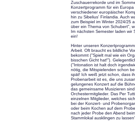
Zuschauerrekorde und im Sommer
Konzertprogramm für ein Europa d
verschiedener europäischer Komp
hin zu Sibelius' Finlandia. Auch
zum Beispiel im Winter 2024/25 a
über ein Thema von Schubert", w
Im nächsten Semester laden wir 
ein!
Hinter unseren Konzertprogramme
Arbeit. Oft braucht es bildliche 
bekommt ("Spielt mal wie ein Org
bisschen Gicht hat!"). Gelegentli
("Intonation ist halt doch irgend
nötig, die Mitspielenden schon 
spät! Ich weiß jetzt schon, dass i
Probenarbeit ist es, die uns zu
gelungenes Konzert auf die Bühne
das gemeinsame Musizieren sind
Orchestermitglieder. Das Per Tut
einzelnen Mitglieder, welches sic
bei der Konzert- und Probenorga
oder beim Kochen auf dem Proben
nach jeder Probe den Abend bei
Stammlokal ausklingen zu lassen