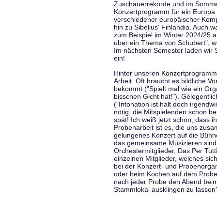
Zuschauerrekorde und im Sommer
Konzertprogramm für ein Europa d
verschiedener europäischer Komp
hin zu Sibelius' Finlandia. Auch
zum Beispiel im Winter 2024/25 a
über ein Thema von Schubert", w
Im nächsten Semester laden wir 
ein!
Hinter unseren Konzertprogramme
Arbeit. Oft braucht es bildliche 
bekommt ("Spielt mal wie ein Org
bisschen Gicht hat!"). Gelegentli
("Intonation ist halt doch irgend
nötig, die Mitspielenden schon 
spät! Ich weiß jetzt schon, dass i
Probenarbeit ist es, die uns zu
gelungenes Konzert auf die Bühne
das gemeinsame Musizieren sind
Orchestermitglieder. Das Per Tut
einzelnen Mitglieder, welches sic
bei der Konzert- und Probenorga
oder beim Kochen auf dem Proben
nach jeder Probe den Abend bei
Stammlokal ausklingen zu lassen