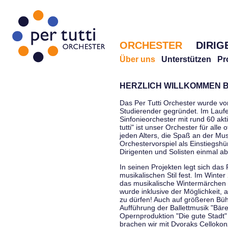
ORCHESTER
DIRIG
Über uns
Unterstützen
Pr
HERZLICH WILLKOMMEN B
Das Per Tutti Orchester wurde vo
Studierender gegründet. Im Laufe
Sinfonieorchester mit rund 60 ak
tutti" ist unser Orchester für all
jeden Alters, die Spaß an der Musi
Orchestervorspiel als Einstiegshü
Dirigenten und Solisten einmal a
In seinen Projekten legt sich das 
musikalischen Stil fest. Im Winte
das musikalische Wintermärchen 
wurde inklusive der Möglichkeit, 
zu dürfen! Auch auf größeren Bü
Aufführung der Ballettmusik "Bär
Opernproduktion "Die gute Stadt"
brachen wir mit Dvoraks Cellokonz