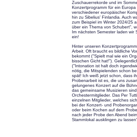
Zuschauerrekorde und im Sommer
Konzertprogramm für ein Europa d
verschiedener europäischer Komp
hin zu Sibelius' Finlandia. Auch
zum Beispiel im Winter 2024/25 a
über ein Thema von Schubert", w
Im nächsten Semester laden wir 
ein!
Hinter unseren Konzertprogramme
Arbeit. Oft braucht es bildliche 
bekommt ("Spielt mal wie ein Org
bisschen Gicht hat!"). Gelegentli
("Intonation ist halt doch irgend
nötig, die Mitspielenden schon 
spät! Ich weiß jetzt schon, dass i
Probenarbeit ist es, die uns zu
gelungenes Konzert auf die Bühne
das gemeinsame Musizieren sind
Orchestermitglieder. Das Per Tut
einzelnen Mitglieder, welches sic
bei der Konzert- und Probenorga
oder beim Kochen auf dem Proben
nach jeder Probe den Abend bei
Stammlokal ausklingen zu lassen