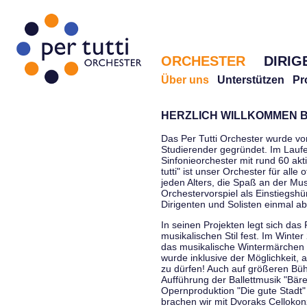
ORCHESTER
DIRIG
Über uns
Unterstützen
Pr
HERZLICH WILLKOMMEN B
Das Per Tutti Orchester wurde vo
Studierender gegründet. Im Laufe
Sinfonieorchester mit rund 60 ak
tutti" ist unser Orchester für all
jeden Alters, die Spaß an der Musi
Orchestervorspiel als Einstiegshü
Dirigenten und Solisten einmal a
In seinen Projekten legt sich das 
musikalischen Stil fest. Im Winte
das musikalische Wintermärchen 
wurde inklusive der Möglichkeit, 
zu dürfen! Auch auf größeren Bü
Aufführung der Ballettmusik "Bär
Opernproduktion "Die gute Stadt"
brachen wir mit Dvoraks Cellokonz