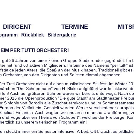
DIRIGENT
TERMINE
MITS
ogramm
Rückblick
Bildergalerie
EIM PER TUTTI ORCHESTER!
r gut 36 Jahren von einer kleinen Gruppe Studierender gegründet. Im L
er mit rund 60 aktiven Mitgliedern. Im Sinne des Namens "per tutti" ist 
stätige jeden Alters, die Spaß an der Musik haben. Traditionell gibt es 
im Orchester, von den Dirigenten und Solisten einmal abgesehen.
Per Tutti Orchester nicht auf einen musikalischen Stil fest. Im Winter 2
ärchen "Der Schneemann" von H. Blake aufgeführt wurde inklusive der 
ürfen! Auch auf größeren Bühnen waren wir bereits unterwegs: Nach der
er 2015 die Opernproduktion "Die gute Stadt" am Stadttheater Freibu
ner Sinfonie von Borodin alle Zuschauerrekorde und im Sommersemester
uropa der Vielfalt ein. Gespielt wurden Werke verschiedener europäi
Sibelius' Finlandia. Auch wagten wir uns an so manche Uraufführung, 
nen und Fuge über ein Thema von Schubert", welches der Freiburger Ko
herzlich zu unserem tierischen Programm ein!
 steckt immer ein Semester intensiver Arbeit. Oft braucht es bildliche