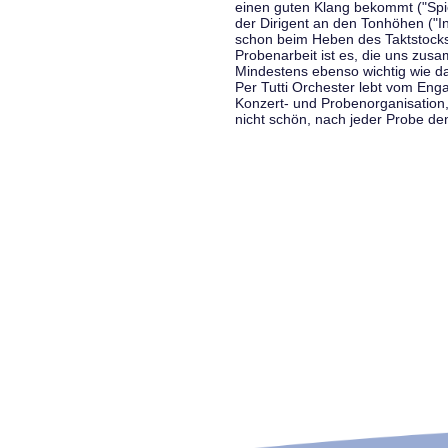
einen guten Klang bekommt ("Spiel
der Dirigent an den Tonhöhen ("In
schon beim Heben des Taktstocks 
Probenarbeit ist es, die uns zu
Mindestens ebenso wichtig wie d
Per Tutti Orchester lebt vom Enga
Konzert- und Probenorganisation
nicht schön, nach jeder Probe d