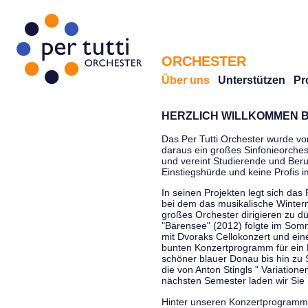
ORCHESTER
Über uns
Unterstützen
Pr
HERZLICH WILLKOMMEN B
Das Per Tutti Orchester wurde vo
daraus ein großes Sinfonieorchest
und vereint Studierende und Beruf
Einstiegshürde und keine Profis 
In seinen Projekten legt sich das 
bei dem das musikalische Winterm
großes Orchester dirigieren zu d
"Bärensee" (2012) folgte im Somm
mit Dvoraks Cellokonzert und ei
bunten Konzertprogramm für ein E
schöner blauer Donau bis hin zu 
die von Anton Stingls " Variatio
nächsten Semester laden wir Sie 
Hinter unseren Konzertprogrammen