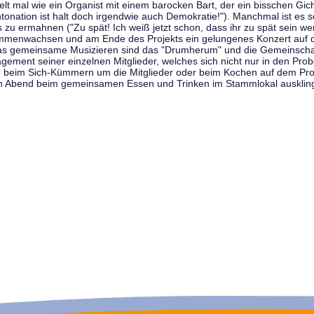
t mal wie ein Organist mit einem barocken Bart, der ein bisschen Gicht 
tonation ist halt doch irgendwie auch Demokratie!"). Manchmal ist es s
zu ermahnen ("Zu spät! Ich weiß jetzt schon, dass ihr zu spät sein we
sammenwachsen und am Ende des Projekts ein gelungenes Konzert auf d
as gemeinsame Musizieren sind das "Drumherum" und die Gemeinschaft
gement seiner einzelnen Mitglieder, welches sich nicht nur in den Prob
, beim Sich-Kümmern um die Mitglieder oder beim Kochen auf dem Pro
en Abend beim gemeinsamen Essen und Trinken im Stammlokal ausklin