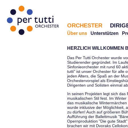
ORCHESTER
DIRIG
Über uns
Unterstützen
Pr
HERZLICH WILLKOMMEN B
Das Per Tutti Orchester wurde vo
Studierender gegründet. Im Laufe
Sinfonieorchester mit rund 60 ak
tutti" ist unser Orchester für all
jeden Alters, die Spaß an der Musi
Orchestervorspiel als Einstiegshü
Dirigenten und Solisten einmal a
In seinen Projekten legt sich das 
musikalischen Stil fest. Im Winte
das musikalische Wintermärchen 
wurde inklusive der Möglichkeit, 
zu dürfen! Auch auf größeren Bü
Aufführung der Ballettmusik "Bär
Opernproduktion "Die gute Stadt"
brachen wir mit Dvoraks Cellokonz