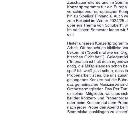
Zuschauerrekorde und im Sommer
Konzertprogramm für ein Europa d
verschiedener europäischer Komp
hin zu Sibelius' Finlandia. Auch
zum Beispiel im Winter 2024/25 a
über ein Thema von Schubert", w
Im nächsten Semester laden wir 
ein!
Hinter unseren Konzertprogramme
Arbeit. Oft braucht es bildliche 
bekommt ("Spielt mal wie ein Org
bisschen Gicht hat!"). Gelegentli
("Intonation ist halt doch irgend
nötig, die Mitspielenden schon 
spät! Ich weiß jetzt schon, dass i
Probenarbeit ist es, die uns zu
gelungenes Konzert auf die Bühne
das gemeinsame Musizieren sind
Orchestermitglieder. Das Per Tut
einzelnen Mitglieder, welches sic
bei der Konzert- und Probenorga
oder beim Kochen auf dem Proben
nach jeder Probe den Abend bei
Stammlokal ausklingen zu lassen