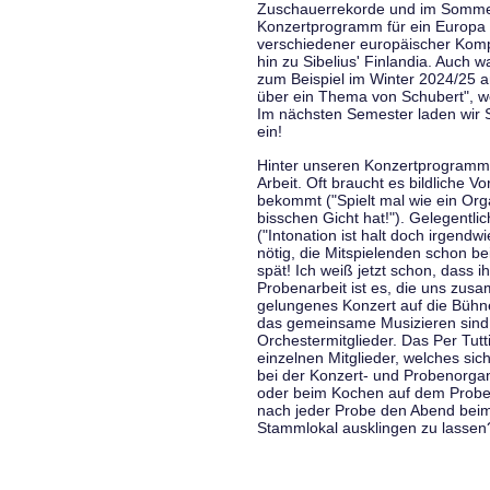
Zuschauerrekorde und im Sommer
Konzertprogramm für ein Europa d
verschiedener europäischer Komp
hin zu Sibelius' Finlandia. Auch
zum Beispiel im Winter 2024/25 a
über ein Thema von Schubert", w
Im nächsten Semester laden wir 
ein!
Hinter unseren Konzertprogramme
Arbeit. Oft braucht es bildliche 
bekommt ("Spielt mal wie ein Org
bisschen Gicht hat!"). Gelegentli
("Intonation ist halt doch irgend
nötig, die Mitspielenden schon 
spät! Ich weiß jetzt schon, dass i
Probenarbeit ist es, die uns zu
gelungenes Konzert auf die Bühne
das gemeinsame Musizieren sind
Orchestermitglieder. Das Per Tut
einzelnen Mitglieder, welches sic
bei der Konzert- und Probenorga
oder beim Kochen auf dem Proben
nach jeder Probe den Abend bei
Stammlokal ausklingen zu lassen