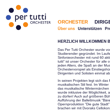
ORCHESTER
DIRIG
Über uns
Unterstützen
Pr
HERZLICH WILLKOMMEN B
Das Per Tutti Orchester wurde vo
Studierender gegründet. Im Laufe
Sinfonieorchester mit rund 60 ak
tutti" ist unser Orchester für all
jeden Alters, die Spaß an der Musi
Orchestervorspiel als Einstiegshü
Dirigenten und Solisten einmal a
In seinen Projekten legt sich das 
musikalischen Stil fest. Im Winte
das musikalische Wintermärchen 
wurde inklusive der Möglichkeit, 
zu dürfen! Auch auf größeren Bü
Aufführung der Ballettmusik "Bär
Opernproduktion "Die gute Stadt"
brachen wir mit Dvoraks Cellokonz