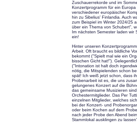
Zuschauerrekorde und im Sommer
Konzertprogramm für ein Europa d
verschiedener europäischer Komp
hin zu Sibelius' Finlandia. Auch
zum Beispiel im Winter 2024/25 a
über ein Thema von Schubert", w
Im nächsten Semester laden wir 
ein!
Hinter unseren Konzertprogramme
Arbeit. Oft braucht es bildliche 
bekommt ("Spielt mal wie ein Org
bisschen Gicht hat!"). Gelegentli
("Intonation ist halt doch irgend
nötig, die Mitspielenden schon 
spät! Ich weiß jetzt schon, dass i
Probenarbeit ist es, die uns zu
gelungenes Konzert auf die Bühne
das gemeinsame Musizieren sind
Orchestermitglieder. Das Per Tut
einzelnen Mitglieder, welches sic
bei der Konzert- und Probenorga
oder beim Kochen auf dem Proben
nach jeder Probe den Abend bei
Stammlokal ausklingen zu lassen