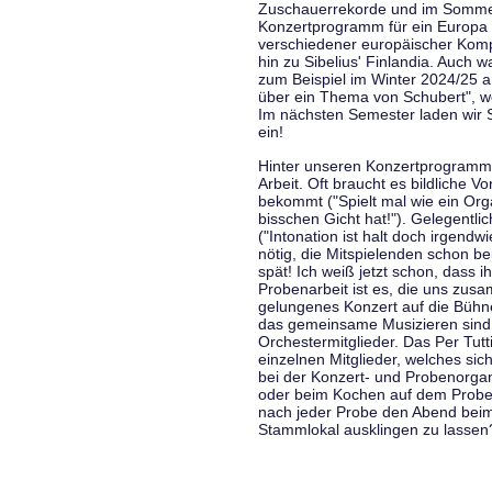
Zuschauerrekorde und im Sommer
Konzertprogramm für ein Europa d
verschiedener europäischer Komp
hin zu Sibelius' Finlandia. Auch
zum Beispiel im Winter 2024/25 a
über ein Thema von Schubert", w
Im nächsten Semester laden wir 
ein!
Hinter unseren Konzertprogramme
Arbeit. Oft braucht es bildliche 
bekommt ("Spielt mal wie ein Org
bisschen Gicht hat!"). Gelegentli
("Intonation ist halt doch irgend
nötig, die Mitspielenden schon 
spät! Ich weiß jetzt schon, dass i
Probenarbeit ist es, die uns zu
gelungenes Konzert auf die Bühne
das gemeinsame Musizieren sind
Orchestermitglieder. Das Per Tut
einzelnen Mitglieder, welches sic
bei der Konzert- und Probenorga
oder beim Kochen auf dem Proben
nach jeder Probe den Abend bei
Stammlokal ausklingen zu lassen