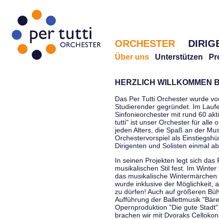
ORCHESTER
DIRIG
Über uns
Unterstützen
Pr
HERZLICH WILLKOMMEN B
Das Per Tutti Orchester wurde vo
Studierender gegründet. Im Laufe
Sinfonieorchester mit rund 60 ak
tutti" ist unser Orchester für all
jeden Alters, die Spaß an der Musi
Orchestervorspiel als Einstiegshü
Dirigenten und Solisten einmal a
In seinen Projekten legt sich das 
musikalischen Stil fest. Im Winte
das musikalische Wintermärchen 
wurde inklusive der Möglichkeit, 
zu dürfen! Auch auf größeren Bü
Aufführung der Ballettmusik "Bär
Opernproduktion "Die gute Stadt"
brachen wir mit Dvoraks Cellokonz