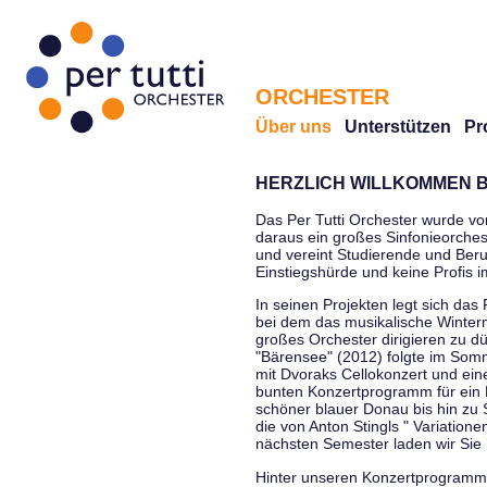
ORCHESTER
Über uns
Unterstützen
Pr
HERZLICH WILLKOMMEN B
Das Per Tutti Orchester wurde vo
daraus ein großes Sinfonieorchest
und vereint Studierende und Beruf
Einstiegshürde und keine Profis 
In seinen Projekten legt sich das 
bei dem das musikalische Winterm
großes Orchester dirigieren zu d
"Bärensee" (2012) folgte im Somm
mit Dvoraks Cellokonzert und ei
bunten Konzertprogramm für ein E
schöner blauer Donau bis hin zu 
die von Anton Stingls " Variatio
nächsten Semester laden wir Sie 
Hinter unseren Konzertprogrammen