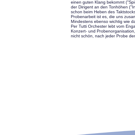
einen guten Klang bekommt ("Spiel
der Dirigent an den Tonhöhen ("In
schon beim Heben des Taktstocks 
Probenarbeit ist es, die uns zu
Mindestens ebenso wichtig wie d
Per Tutti Orchester lebt vom Enga
Konzert- und Probenorganisation
nicht schön, nach jeder Probe d