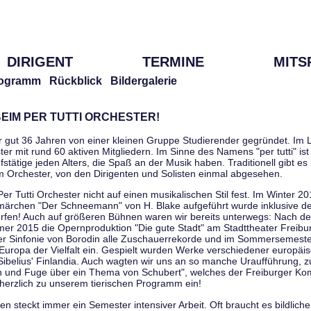
DIRIGENT
TERMINE
MITS
ogramm
Rückblick
Bildergalerie
EIM PER TUTTI ORCHESTER!
r gut 36 Jahren von einer kleinen Gruppe Studierender gegründet. Im L
er mit rund 60 aktiven Mitgliedern. Im Sinne des Namens "per tutti" ist 
stätige jeden Alters, die Spaß an der Musik haben. Traditionell gibt es 
im Orchester, von den Dirigenten und Solisten einmal abgesehen.
Per Tutti Orchester nicht auf einen musikalischen Stil fest. Im Winter 2
ärchen "Der Schneemann" von H. Blake aufgeführt wurde inklusive der 
ürfen! Auch auf größeren Bühnen waren wir bereits unterwegs: Nach der
er 2015 die Opernproduktion "Die gute Stadt" am Stadttheater Freibu
ner Sinfonie von Borodin alle Zuschauerrekorde und im Sommersemester
uropa der Vielfalt ein. Gespielt wurden Werke verschiedener europäi
Sibelius' Finlandia. Auch wagten wir uns an so manche Uraufführung, 
nen und Fuge über ein Thema von Schubert", welches der Freiburger Ko
herzlich zu unserem tierischen Programm ein!
 steckt immer ein Semester intensiver Arbeit. Oft braucht es bildliche