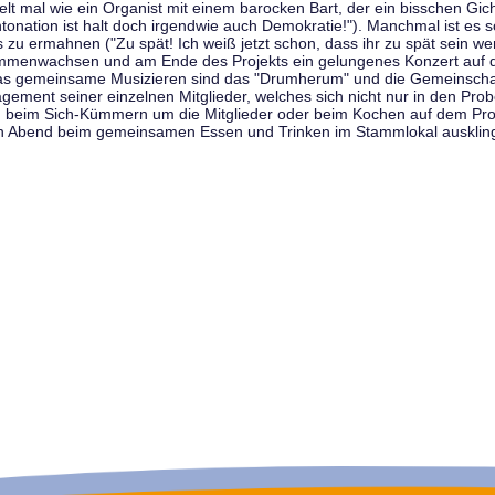
t mal wie ein Organist mit einem barocken Bart, der ein bisschen Gicht 
tonation ist halt doch irgendwie auch Demokratie!"). Manchmal ist es s
zu ermahnen ("Zu spät! Ich weiß jetzt schon, dass ihr zu spät sein we
sammenwachsen und am Ende des Projekts ein gelungenes Konzert auf d
as gemeinsame Musizieren sind das "Drumherum" und die Gemeinschaft
gement seiner einzelnen Mitglieder, welches sich nicht nur in den Prob
, beim Sich-Kümmern um die Mitglieder oder beim Kochen auf dem Pro
en Abend beim gemeinsamen Essen und Trinken im Stammlokal ausklin