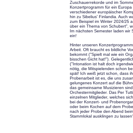
Zuschauerrekorde und im Sommer
Konzertprogramm für ein Europa d
verschiedener europäischer Komp
hin zu Sibelius' Finlandia. Auch
zum Beispiel im Winter 2024/25 a
über ein Thema von Schubert", w
Im nächsten Semester laden wir 
ein!
Hinter unseren Konzertprogramme
Arbeit. Oft braucht es bildliche 
bekommt ("Spielt mal wie ein Org
bisschen Gicht hat!"). Gelegentli
("Intonation ist halt doch irgend
nötig, die Mitspielenden schon 
spät! Ich weiß jetzt schon, dass i
Probenarbeit ist es, die uns zu
gelungenes Konzert auf die Bühne
das gemeinsame Musizieren sind
Orchestermitglieder. Das Per Tut
einzelnen Mitglieder, welches sic
bei der Konzert- und Probenorga
oder beim Kochen auf dem Proben
nach jeder Probe den Abend bei
Stammlokal ausklingen zu lassen