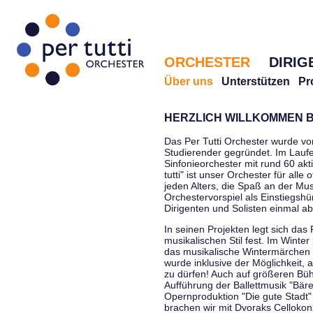
ORCHESTER
DIRIG
Über uns
Unterstützen
Pr
HERZLICH WILLKOMMEN B
Das Per Tutti Orchester wurde vo
Studierender gegründet. Im Laufe
Sinfonieorchester mit rund 60 ak
tutti" ist unser Orchester für all
jeden Alters, die Spaß an der Musi
Orchestervorspiel als Einstiegshü
Dirigenten und Solisten einmal a
In seinen Projekten legt sich das 
musikalischen Stil fest. Im Winte
das musikalische Wintermärchen 
wurde inklusive der Möglichkeit, 
zu dürfen! Auch auf größeren Bü
Aufführung der Ballettmusik "Bär
Opernproduktion "Die gute Stadt"
brachen wir mit Dvoraks Cellokonz