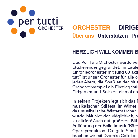
ORCHESTER
DIRIG
Über uns
Unterstützen
Pr
HERZLICH WILLKOMMEN B
Das Per Tutti Orchester wurde vo
Studierender gegründet. Im Laufe
Sinfonieorchester mit rund 60 ak
tutti" ist unser Orchester für all
jeden Alters, die Spaß an der Musi
Orchestervorspiel als Einstiegshü
Dirigenten und Solisten einmal a
In seinen Projekten legt sich das 
musikalischen Stil fest. Im Winte
das musikalische Wintermärchen 
wurde inklusive der Möglichkeit, 
zu dürfen! Auch auf größeren Bü
Aufführung der Ballettmusik "Bär
Opernproduktion "Die gute Stadt"
brachen wir mit Dvoraks Cellokonz