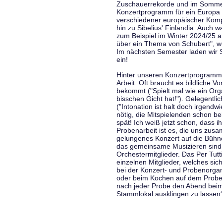
Zuschauerrekorde und im Sommer
Konzertprogramm für ein Europa d
verschiedener europäischer Komp
hin zu Sibelius' Finlandia. Auch
zum Beispiel im Winter 2024/25 a
über ein Thema von Schubert", w
Im nächsten Semester laden wir 
ein!
Hinter unseren Konzertprogramme
Arbeit. Oft braucht es bildliche 
bekommt ("Spielt mal wie ein Org
bisschen Gicht hat!"). Gelegentli
("Intonation ist halt doch irgend
nötig, die Mitspielenden schon 
spät! Ich weiß jetzt schon, dass i
Probenarbeit ist es, die uns zu
gelungenes Konzert auf die Bühne
das gemeinsame Musizieren sind
Orchestermitglieder. Das Per Tut
einzelnen Mitglieder, welches sic
bei der Konzert- und Probenorga
oder beim Kochen auf dem Proben
nach jeder Probe den Abend bei
Stammlokal ausklingen zu lassen