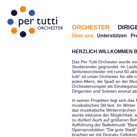
ORCHESTER
DIRIG
Über uns
Unterstützen
Pr
HERZLICH WILLKOMMEN B
Das Per Tutti Orchester wurde vo
Studierender gegründet. Im Laufe
Sinfonieorchester mit rund 60 ak
tutti" ist unser Orchester für all
jeden Alters, die Spaß an der Musi
Orchestervorspiel als Einstiegshü
Dirigenten und Solisten einmal a
In seinen Projekten legt sich das 
musikalischen Stil fest. Im Winte
das musikalische Wintermärchen 
wurde inklusive der Möglichkeit, 
zu dürfen! Auch auf größeren Bü
Aufführung der Ballettmusik "Bär
Opernproduktion "Die gute Stadt"
brachen wir mit Dvoraks Cellokonz