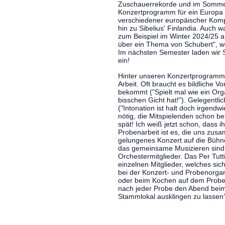
Zuschauerrekorde und im Sommer
Konzertprogramm für ein Europa d
verschiedener europäischer Komp
hin zu Sibelius' Finlandia. Auch
zum Beispiel im Winter 2024/25 a
über ein Thema von Schubert", w
Im nächsten Semester laden wir 
ein!
Hinter unseren Konzertprogramme
Arbeit. Oft braucht es bildliche 
bekommt ("Spielt mal wie ein Org
bisschen Gicht hat!"). Gelegentli
("Intonation ist halt doch irgend
nötig, die Mitspielenden schon 
spät! Ich weiß jetzt schon, dass i
Probenarbeit ist es, die uns zu
gelungenes Konzert auf die Bühne
das gemeinsame Musizieren sind
Orchestermitglieder. Das Per Tut
einzelnen Mitglieder, welches sic
bei der Konzert- und Probenorga
oder beim Kochen auf dem Proben
nach jeder Probe den Abend bei
Stammlokal ausklingen zu lassen