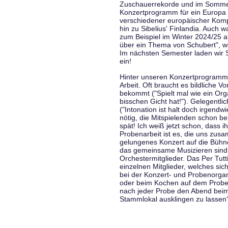
Zuschauerrekorde und im Sommer
Konzertprogramm für ein Europa d
verschiedener europäischer Komp
hin zu Sibelius' Finlandia. Auch
zum Beispiel im Winter 2024/25 a
über ein Thema von Schubert", w
Im nächsten Semester laden wir 
ein!
Hinter unseren Konzertprogramme
Arbeit. Oft braucht es bildliche 
bekommt ("Spielt mal wie ein Org
bisschen Gicht hat!"). Gelegentli
("Intonation ist halt doch irgend
nötig, die Mitspielenden schon 
spät! Ich weiß jetzt schon, dass i
Probenarbeit ist es, die uns zu
gelungenes Konzert auf die Bühne
das gemeinsame Musizieren sind
Orchestermitglieder. Das Per Tut
einzelnen Mitglieder, welches sic
bei der Konzert- und Probenorga
oder beim Kochen auf dem Proben
nach jeder Probe den Abend bei
Stammlokal ausklingen zu lassen