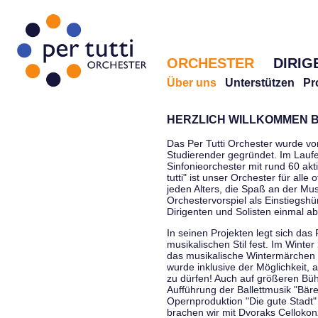
ORCHESTER
DIRIG
Über uns
Unterstützen
Pr
HERZLICH WILLKOMMEN B
Das Per Tutti Orchester wurde vo
Studierender gegründet. Im Laufe
Sinfonieorchester mit rund 60 ak
tutti" ist unser Orchester für all
jeden Alters, die Spaß an der Musi
Orchestervorspiel als Einstiegshü
Dirigenten und Solisten einmal a
In seinen Projekten legt sich das 
musikalischen Stil fest. Im Winte
das musikalische Wintermärchen 
wurde inklusive der Möglichkeit, 
zu dürfen! Auch auf größeren Bü
Aufführung der Ballettmusik "Bär
Opernproduktion "Die gute Stadt"
brachen wir mit Dvoraks Cellokonz