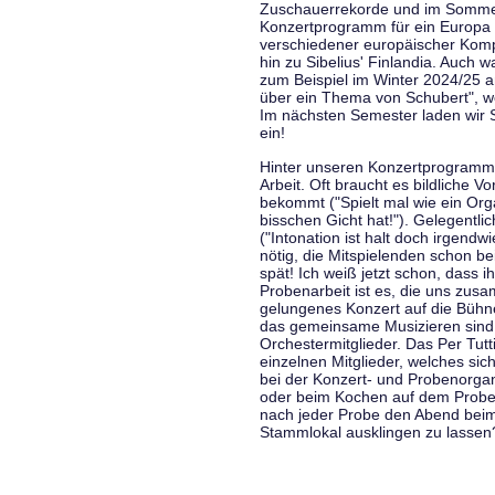
Zuschauerrekorde und im Sommer
Konzertprogramm für ein Europa d
verschiedener europäischer Komp
hin zu Sibelius' Finlandia. Auch
zum Beispiel im Winter 2024/25 a
über ein Thema von Schubert", w
Im nächsten Semester laden wir 
ein!
Hinter unseren Konzertprogramme
Arbeit. Oft braucht es bildliche 
bekommt ("Spielt mal wie ein Org
bisschen Gicht hat!"). Gelegentli
("Intonation ist halt doch irgend
nötig, die Mitspielenden schon 
spät! Ich weiß jetzt schon, dass i
Probenarbeit ist es, die uns zu
gelungenes Konzert auf die Bühne
das gemeinsame Musizieren sind
Orchestermitglieder. Das Per Tut
einzelnen Mitglieder, welches sic
bei der Konzert- und Probenorga
oder beim Kochen auf dem Proben
nach jeder Probe den Abend bei
Stammlokal ausklingen zu lassen