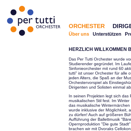
ORCHESTER
DIRIG
Über uns
Unterstützen
Pr
HERZLICH WILLKOMMEN B
Das Per Tutti Orchester wurde vo
Studierender gegründet. Im Laufe
Sinfonieorchester mit rund 60 ak
tutti" ist unser Orchester für all
jeden Alters, die Spaß an der Musi
Orchestervorspiel als Einstiegshü
Dirigenten und Solisten einmal a
In seinen Projekten legt sich das 
musikalischen Stil fest. Im Winte
das musikalische Wintermärchen 
wurde inklusive der Möglichkeit, 
zu dürfen! Auch auf größeren Bü
Aufführung der Ballettmusik "Bär
Opernproduktion "Die gute Stadt"
brachen wir mit Dvoraks Cellokonz