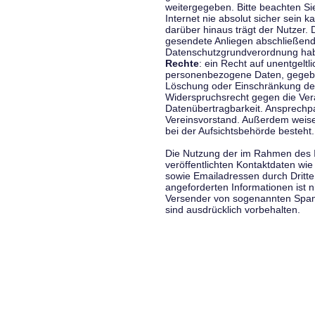
weitergegeben. Bitte beachten S
Internet nie absolut sicher sein k
darüber hinaus trägt der Nutzer.
gesendete Anliegen abschließend
Datenschutzgrundverordnung haben
Rechte
: ein Recht auf unentgeltl
personenbezogene Daten, gegeben
Löschung oder Einschränkung der
Widerspruchsrecht gegen die Vera
Datenübertragbarkeit. Ansprechp
Vereinsvorstand. Außerdem weise
bei der Aufsichtsbehörde besteht.
Die Nutzung der im Rahmen des 
veröffentlichten Kontaktdaten wi
sowie Emailadressen durch Dritte
angeforderten Informationen ist ni
Versender von sogenannten Spam
sind ausdrücklich vorbehalten.