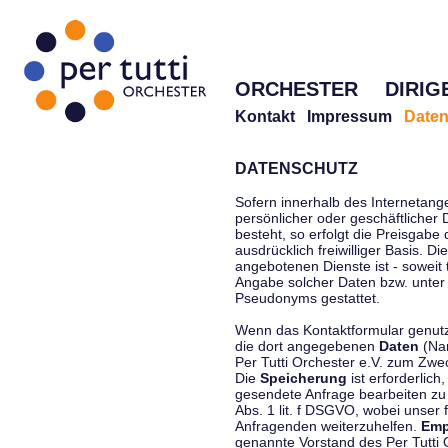
ORCHESTER
DIRIG
Kontakt
Impressum
Daten
DATENSCHUTZ
Sofern innerhalb des Internetang
persönlicher oder geschäftlicher
besteht, so erfolgt die Preisgabe
ausdrücklich freiwilliger Basis. 
angebotenen Dienste ist - soweit
Angabe solcher Daten bzw. unter
Pseudonyms gestattet.
Wenn das Kontaktformular genutzt
die dort angegebenen
Daten
(Nam
Per Tutti Orchester e.V. zum Zwe
Die
Speicherung
ist erforderlich
gesendete Anfrage bearbeiten z
Abs. 1 lit. f DSGVO, wobei unser 
Anfragenden weiterzuhelfen.
Emp
genannte Vorstand des Per Tutti O