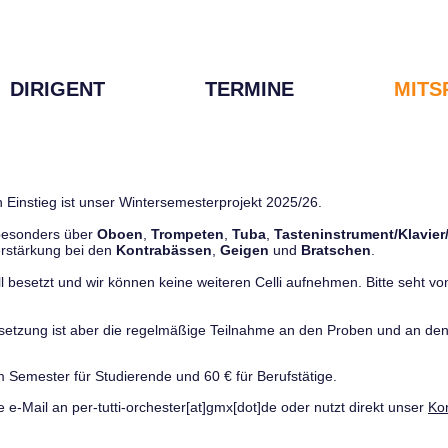
DIRIGENT
TERMINE
MITS
 Einstieg ist unser Wintersemesterprojekt 2025/26.
 besonders über
Oboen
,
Trompeten
,
Tuba
,
Tasteninstrument/Klavier
rstärkung bei den
Kontrabässen
,
Geigen
und
Bratschen
.
ll besetzt und wir können keine weiteren Celli aufnehmen. Bitte seht von 
ussetzung ist aber die regelmäßige Teilnahme an den Proben und an 
m Semester für Studierende und 60 € für Berufstätige.
e e-Mail an per-tutti-orchester[at]gmx[dot]de oder nutzt direkt unser
Ko