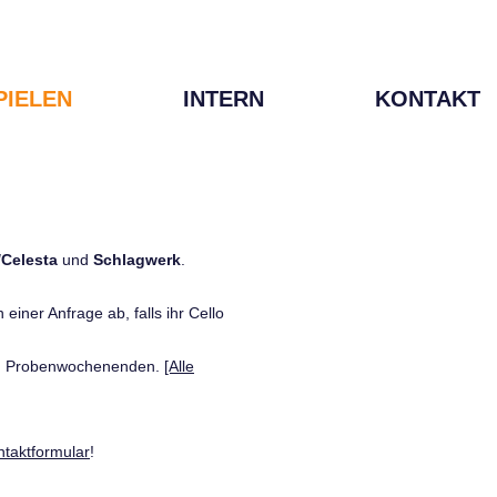
PIELEN
INTERN
KONTAKT
/Celesta
und
Schlagwerk
.
einer Anfrage ab, falls ihr Cello
den Probenwochenenden.
[Alle
ntaktformular
!