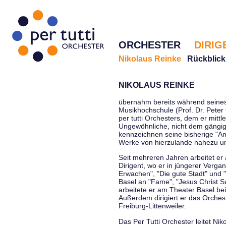
ORCHESTER
DIRIG
Nikolaus Reinke
Rückblick
NIKOLAUS REINKE
übernahm bereits während seines 
Musikhochschule (Prof. Dr. Peter 
per tutti Orchesters, dem er mittl
Ungewöhnliche, nicht dem gängi
kennzeichnen seine bisherige "Amt
Werke von hierzulande nahezu u
Seit mehreren Jahren arbeitet er
Dirigent, wo er in jüngerer Verga
Erwachen", "Die gute Stadt" und 
Basel an "Fame", "Jesus Christ Su
arbeitete er am Theater Basel be
Außerdem dirigiert er das Orche
Freiburg-Littenweiler.
Das Per Tutti Orchester leitet Nik