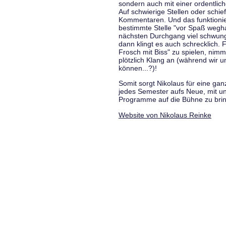
sondern auch mit einer ordentlic
Auf schwierige Stellen oder schie
Kommentaren. Und das funktionie
bestimmte Stelle "vor Spaß wegha
nächsten Durchgang viel schwungvo
dann klingt es auch schrecklich. F
Frosch mit Biss" zu spielen, nim
plötzlich Klang an (während wir u
können...?)!
Somit sorgt Nikolaus für eine g
jedes Semester aufs Neue, mit u
Programme auf die Bühne zu bri
Website von Nikolaus Reinke