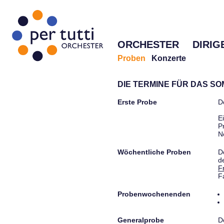
ORCHESTER
DIRIG
Proben
Konzerte
DIE TERMINE FÜR DAS S
Erste Probe
D
E
P
N
Wöchentliche Proben
D
d
F
F
Probenwochenenden
Generalprobe
D