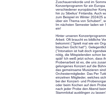
Zuschauerrekorde und im Sommer
Konzertprogramm für ein Europa d
verschiedener europäischer Komp
hin zu Sibelius' Finlandia. Auch
zum Beispiel im Winter 2024/25 a
über ein Thema von Schubert", w
Im nächsten Semester laden wir 
ein!
Hinter unseren Konzertprogramme
Arbeit. Oft braucht es bildliche 
bekommt ("Spielt mal wie ein Org
bisschen Gicht hat!"). Gelegentli
("Intonation ist halt doch irgend
nötig, die Mitspielenden schon 
spät! Ich weiß jetzt schon, dass i
Probenarbeit ist es, die uns zu
gelungenes Konzert auf die Bühne
das gemeinsame Musizieren sind
Orchestermitglieder. Das Per Tut
einzelnen Mitglieder, welches sic
bei der Konzert- und Probenorga
oder beim Kochen auf dem Proben
nach jeder Probe den Abend bei
Stammlokal ausklingen zu lassen