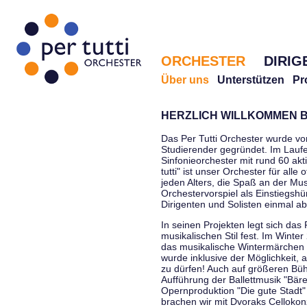
ORCHESTER
DIRIG
Über uns
Unterstützen
Pr
HERZLICH WILLKOMMEN B
Das Per Tutti Orchester wurde vo
Studierender gegründet. Im Laufe
Sinfonieorchester mit rund 60 ak
tutti" ist unser Orchester für all
jeden Alters, die Spaß an der Musi
Orchestervorspiel als Einstiegshü
Dirigenten und Solisten einmal a
In seinen Projekten legt sich das 
musikalischen Stil fest. Im Winte
das musikalische Wintermärchen 
wurde inklusive der Möglichkeit, 
zu dürfen! Auch auf größeren Bü
Aufführung der Ballettmusik "Bär
Opernproduktion "Die gute Stadt"
brachen wir mit Dvoraks Cellokonz